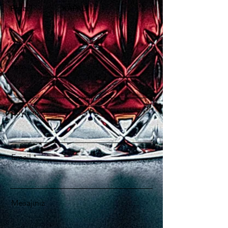
Pazar
KAPALI
İsim
Soyisim
Email
Mesajınız