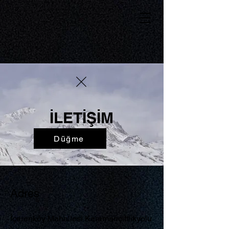
İLETİŞİM
Düğme
Adres
İçerenköy Mahallesi Karamançiftlikyolu