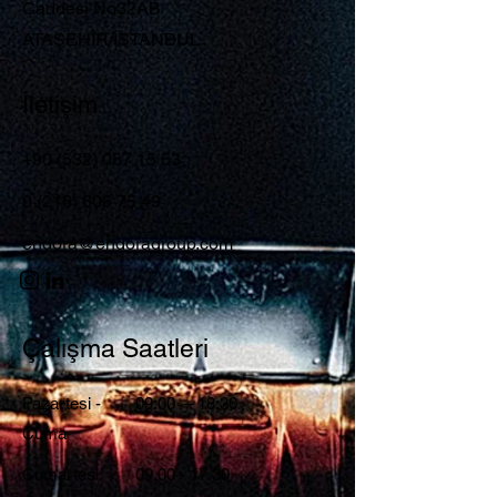
Caddesi No32AB
ATAŞEHİR/İSTANBUL
İletişim
+90 (532) 057 15 53
0 (216) 606 75 49
endora@endoragroup.com
Çalışma Saatleri
Pazartesi -
09:00 – 18:30
Cuma
Cumartesi
09.00 - 17.30